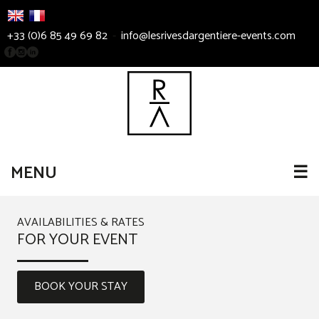
+33 (0)6 85 49 69 82
-
info@lesrivesdargentiere-events.com
MENU
☰
AVAILABILITIES & RATES
FOR YOUR EVENT
BOOK YOUR STAY