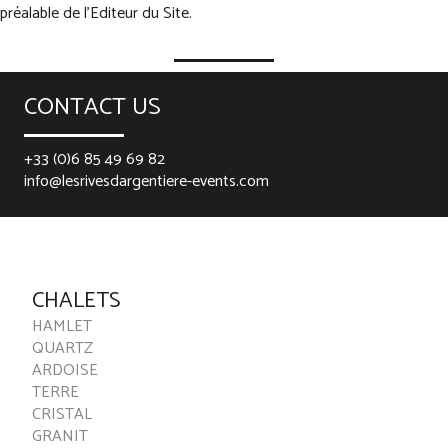
préalable de l'Editeur du Site.
CONTACT US
+33 (0)6 85 49 69 82
info@lesrivesdargentiere-events.com
best rolex replica
replica watches
falsche Rolex-Uhren
replica
watches
replika ure
CHALETS
HAMLET
QUARTZ
ARDOISE
TERRE
CRISTAL
GRANIT