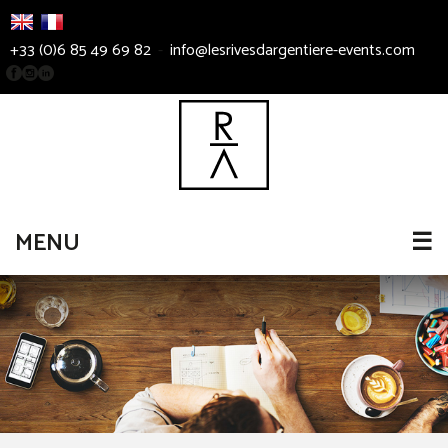
+33 (0)6 85 49 69 82
-
info@lesrivesdargentiere-events.com
MENU
☰