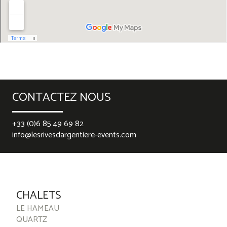
CONTACTEZ NOUS
+33 (0)6 85 49 69 82
info@lesrivesdargentiere-events.com
best rolex replica
replica watches
falsche Rolex-Uhren
replica
watches
replika ure
CHALETS
LE HAMEAU
QUARTZ