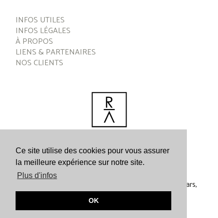
INFOS UTILES
INFOS LÉGALES
À PROPOS
LIENS & PARTENAIRES
NOS CLIENTS
Ce site utilise des cookies pour vous assurer
la meilleure expérience sur notre site.
Plus d'infos
Les Rives d’Argentière Events | 162 Chemin des Velars,
Argentière | 74400 Chamonix-Mont-Blanc
OK
replica rolex watch