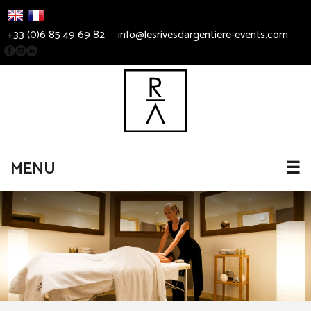
+33 (0)6 85 49 69 82
-
info@lesrivesdargentiere-events.com
MENU
☰