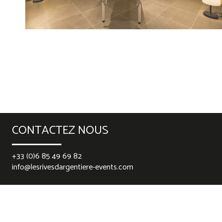
CONTACTEZ NOUS
+33 (0)6 85 49 69 82
info@lesrivesdargentiere-events.com
best rolex replica
replica watches
falsche Rolex-Uhren
replica
watches
replika ure